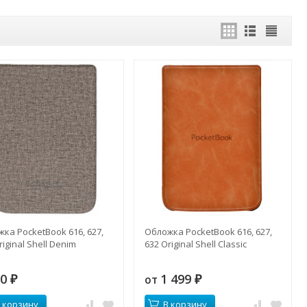
ка PocketBook 616, 627,
Обложка PocketBook 616, 627,
riginal Shell Denim
632 Original Shell Classic
90
1 499
от
₽
₽
 корзину
В корзину