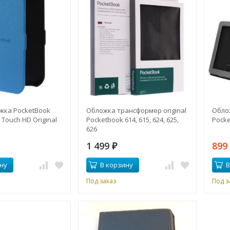
жка PocketBook
Обложка трансформер original
Обло
s Touch HD Original
Pocketbook 614, 615, 624, 625,
Pocke
626
1 499
89
₽
ну
В корзину
В
Под заказ
Под з