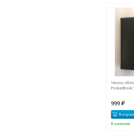
Чехол, обло
PocketBook 
999
₽
В корзи
В наличии