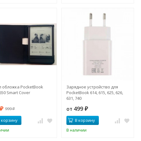
л обложка PocketBook
Зарядное устройство для
 650 Smart Cover
PocketBook 614, 615, 625, 626,
631, 740
9
499
от
999
₽
₽
₽
 корзину
В корзину
личии
В наличии