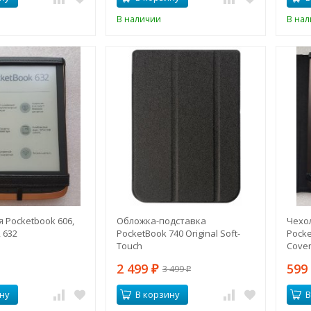
В наличии
В на
 Pocketbook 606,
Обложка-подставка
Чехо
, 632
PocketBook 740 Original Soft-
Pocke
Touch
Cove
2 499
59
3 499
₽
₽
ну
В корзину
В