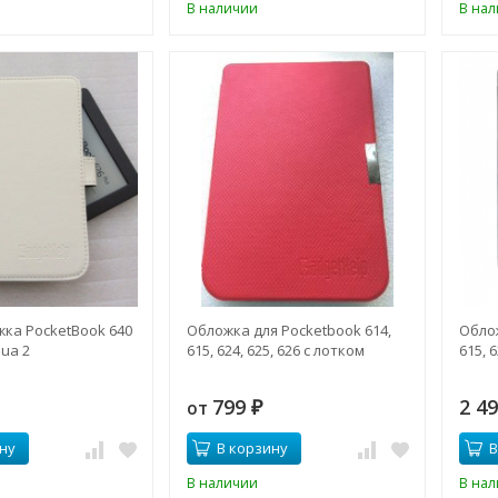
В наличии
В на
ка PocketBook 640
Обложка для Pocketbook 614,
Облож
qua 2
615, 624, 625, 626 с лотком
615, 6
799
2 4
от
₽
ну
В корзину
В
В наличии
В на