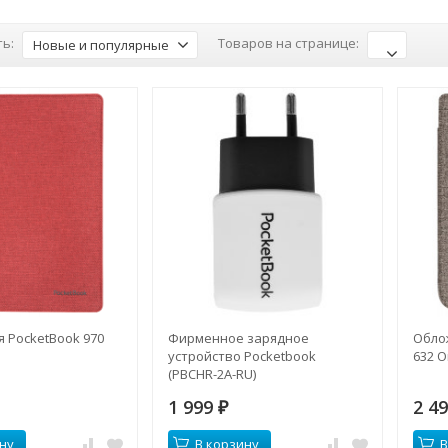
ь:
Товаров на странице:
Новые и популярные
 PocketBook 970
Фирменное зарядное
Облож
устройство Pocketbook
632 O
(PBCHR-2A-RU)
1 999
2 4
₽
ну
В корзину
В