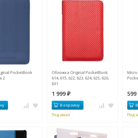
ginal PocketBook
Обложка Original PocketBook
Micro
a 2
614, 615, 622, 623, 624, 625, 626,
Pock
631
1 999
59
₽
ну
В корзину
В
Под заказ
Под з