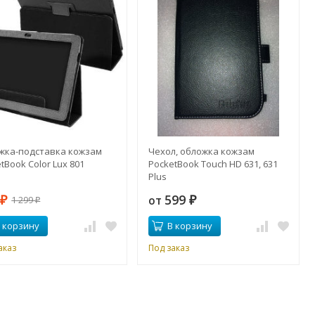
жка-подставка кожзам
Чехол, обложка кожзам
tBook Color Lux 801
PocketBook Touch HD 631, 631
Plus
9
599
от
1 299
₽
₽
₽
 корзину
В корзину
аказ
Под заказ