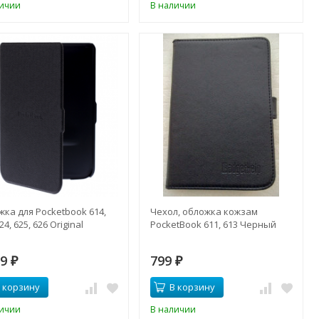
личии
В наличии
ка для Pocketbook 614,
Чехол, обложка кожзам
24, 625, 626 Original
PocketBook 611, 613 Черный
99
799
₽
₽
 корзину
В корзину
личии
В наличии