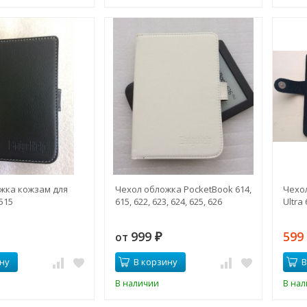
жка кожзам для
Чехол обложка PocketBook 614,
Чехо
515
615, 622, 623, 624, 625, 626
Ultra
999
59
от
₽
ну
В корзину
В
В наличии
В на