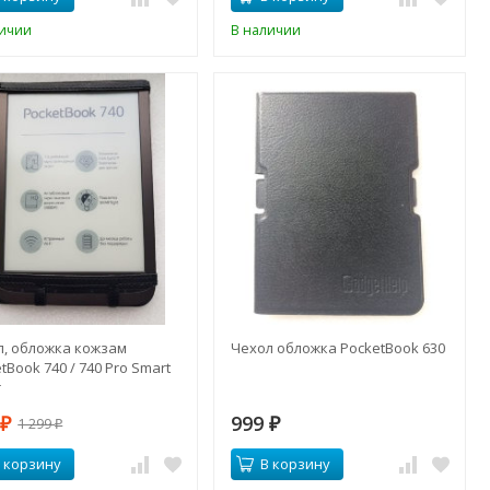
личии
В наличии
л, обложка кожзам
Чехол обложка PocketBook 630
tBook 740 / 740 Pro Smart
r
9
999
1 299
₽
₽
₽
 корзину
В корзину