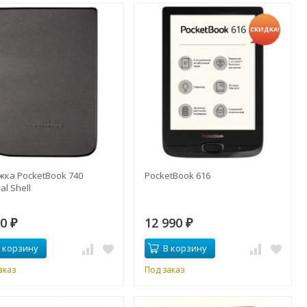
СКИДКА!
жка PocketBook 740
PocketBook 616
al Shell
90
12 990
₽
₽
 корзину
В корзину
аказ
Под заказ