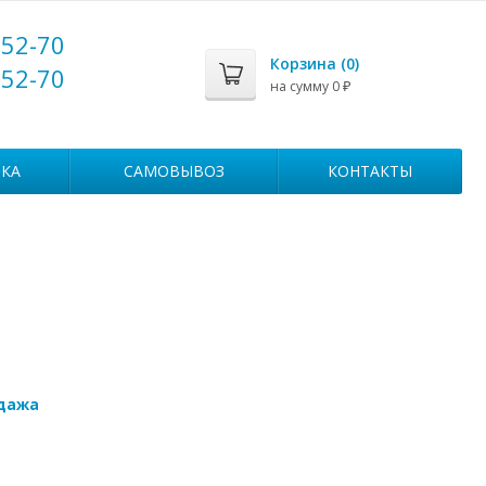
-52-70
Корзина (
0
)
-52-70
на сумму
0
₽
КА
САМОВЫВОЗ
КОНТАКТЫ
дажа