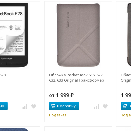
628
Обложка PocketBook 616, 627,
Обло
632, 633 Original Трансформер
Origin
1 999
1 9
от
₽
ну
В корзину
В
Под заказ
Под з